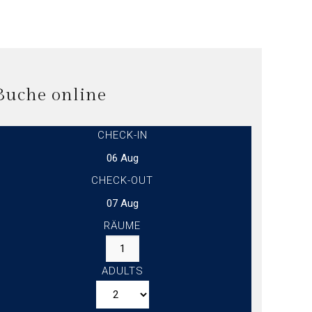
Buche online
CHECK-IN
CHECK-OUT
RÄUME
ADULTS