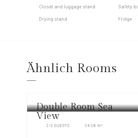
Closet and luggage stand
Safety b
Drying stand
Fridge
Ähnlich
Rooms
Double Room Sea
KOS, GREECE
View
2-3 GUESTS
24-28 m²