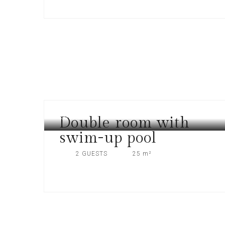
Double room with
KOS, GREECE
swim-up pool
2 GUESTS
25 m²