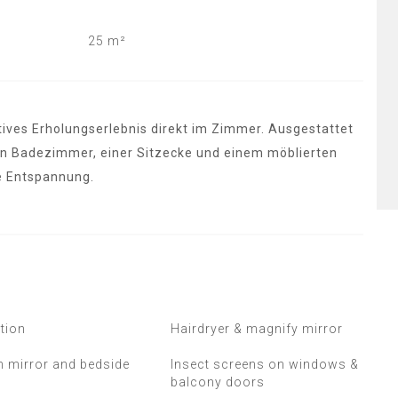
25 m²
tives Erholungserlebnis direkt im Zimmer. Ausgestattet
en Badezimmer, einer Sitzecke und einem möblierten
e Entspannung.
tion
Hairdryer & magnify mirror
h mirror and bedside
Insect screens on windows &
balcony doors