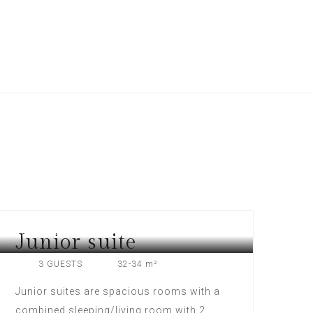
Junior suite
KOS, GREECE
3 GUESTS
32-34 m²
Junior suites are spacious rooms with a
combined sleeping/living room with 2