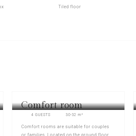
ox
Tiled floor
Comfort room
KOS, GREECE
4 GUESTS
30-32 m²
Comfort rooms are suitable for couples
or families. Located on the ground floor